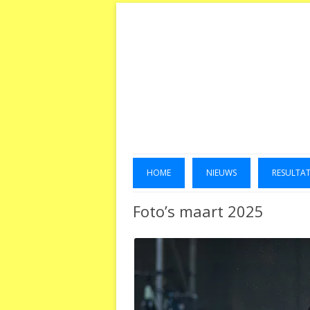
HOME
NIEUWS
RESULTA
Foto’s maart 2025