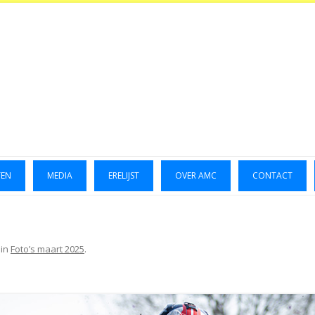
TEN
MEDIA
ERELIJST
OVER AMC
CONTACT
LUCHTFOTO’S 2014
GALLERIJ 2014
in
Foto’s maart 2025
.
GALLERIJ 2015
FOTO’S OKTOBER 2023