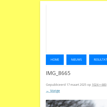
HOME
NIEUWS
RESULTA
IMG_8665
Gepubliceerd
17 maart 2025
op
1024 × 683
← Vorige