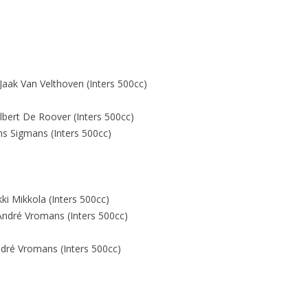
FOTO’S SEPTEMBER 2024
FOTO’S MAART 2025
FOTO’S OKTOBER 2025
Jaak Van Velthoven (Inters 500cc)
bert De Roover (Inters 500cc)
ns Sigmans (Inters 500cc)
ki Mikkola (Inters 500cc)
ndré Vromans (Inters 500cc)
dré Vromans (Inters 500cc)