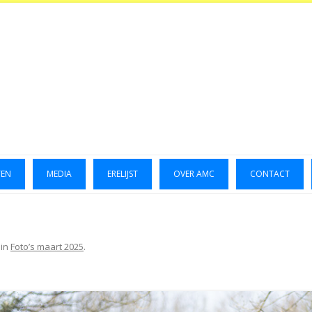
TEN
MEDIA
ERELIJST
OVER AMC
CONTACT
LUCHTFOTO’S 2014
GALLERIJ 2014
in
Foto’s maart 2025
.
GALLERIJ 2015
FOTO’S OKTOBER 2023