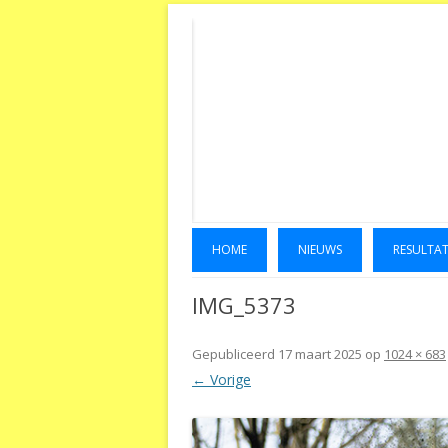
HOME
NIEUWS
RESULTA
IMG_5373
Gepubliceerd
17 maart 2025
op
1024 × 683
← Vorige