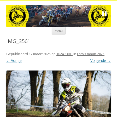
Spring
Menu
naar
de
inhoud
IMG_3561
Gepubliceerd
17 maart 2025
op
1024 × 683
in
Foto’s maart 2025
.
← Vorige
Volgende →