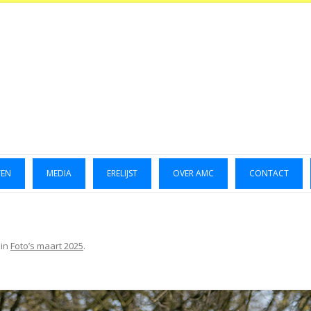
TEN
MEDIA
ERELIJST
OVER AMC
CONTACT
LUCHTFOTO’S 2014
GALLERIJ 2014
in
Foto’s maart 2025
.
GALLERIJ 2015
FOTO’S OKTOBER 2023