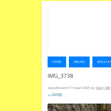
HOME
NIEUWS
RESULTA
IMG_3738
Gepubliceerd
17 maart 2025
op
1024 × 683
← Vorige