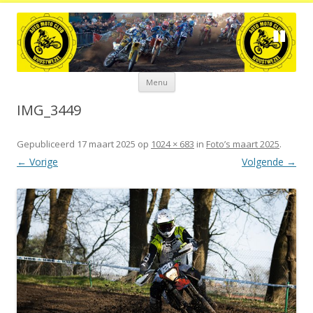
Spring
Menu
naar
de
inhoud
IMG_3449
Gepubliceerd
17 maart 2025
op
1024 × 683
in
Foto’s maart 2025
.
← Vorige
Volgende →