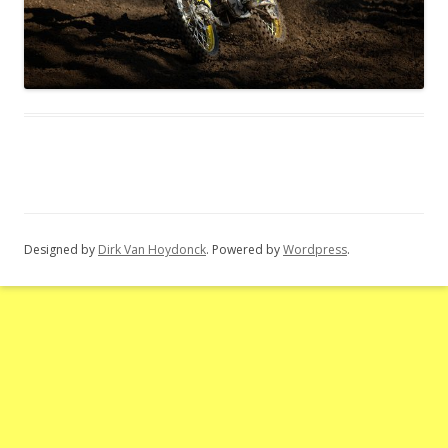
Designed by
Dirk Van Hoydonck
. Powered by
Wordpress
.