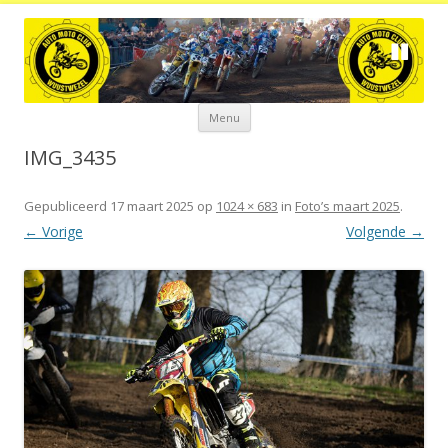
Spring
Menu
naar
de
inhoud
IMG_3435
Gepubliceerd
17 maart 2025
op
1024 × 683
in
Foto’s maart 2025
.
← Vorige
Volgende →