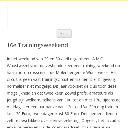
Spring
Menu
naar
de
inhoud
16e Trainingsweekend
In het weekend van 29 en 30 april organiseert A.M.C.
Wuustwezel voor de zestiende keer een trainingsweekend op
haar motorcrosscircuit de Molenbergen te Wuustwezel. Het
circuit is geen vast trainingscircuit en trainen is er bijgevolg
normaliter niet mogelijk. Dit jaar voorziet de club toch deze
mogelijkheid en dat twee keer. Zowel profs, amateurs als
jeugd zijn welkom, telkens van 10u tot en met 17u, tijdens de
middag is er een uur pauze van 12u tot 13u. Eén dag trainen
kost 20 Euro, twee dagen kost 30 Euro. Deelnemers dienen
zelf te beschikken over een verzekering. Opgelet, het circuit is
enkel te bereiken via de Koekoeksdreef, zoals tijdens de