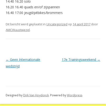
14.40 16.20 solo
16.20 16.40 quads en/of zijspannen
16.40 17.00 jeugd/pitbikes/brommers
Dit bericht werd geplaatst in
Uncategorized
op
14 april 2017
door
AMCWuustwezel
.
Berichtnavigatie
←
Geen Internationale
17e Trainingsweekend
→
wedstrijd
Designed by
Dirk Van Hoydonck
. Powered by
Wordpress
.