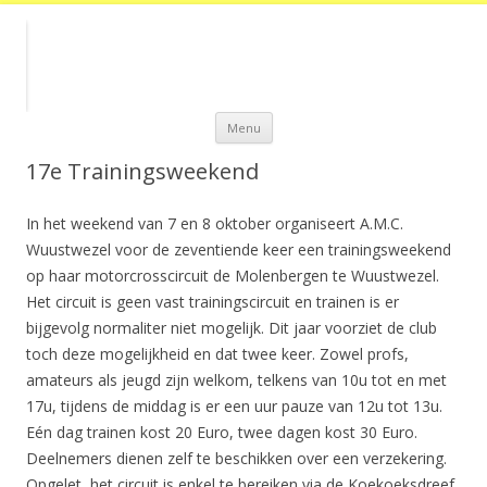
Spring
Menu
naar
de
inhoud
17e Trainingsweekend
In het weekend van 7 en 8 oktober organiseert A.M.C.
Wuustwezel voor de zeventiende keer een trainingsweekend
op haar motorcrosscircuit de Molenbergen te Wuustwezel.
Het circuit is geen vast trainingscircuit en trainen is er
bijgevolg normaliter niet mogelijk. Dit jaar voorziet de club
toch deze mogelijkheid en dat twee keer. Zowel profs,
amateurs als jeugd zijn welkom, telkens van 10u tot en met
17u, tijdens de middag is er een uur pauze van 12u tot 13u.
Eén dag trainen kost 20 Euro, twee dagen kost 30 Euro.
Deelnemers dienen zelf te beschikken over een verzekering.
Opgelet, het circuit is enkel te bereiken via de Koekoeksdreef,