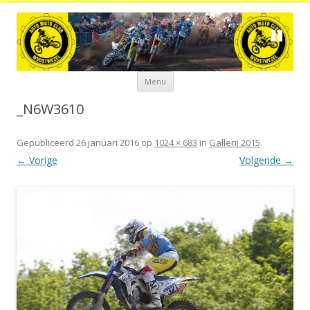
Spring
Menu
naar
de
inhoud
_N6W3610
Gepubliceerd
26 januari 2016
op
1024 × 683
in
Gallerij 2015
.
← Vorige
Volgende →