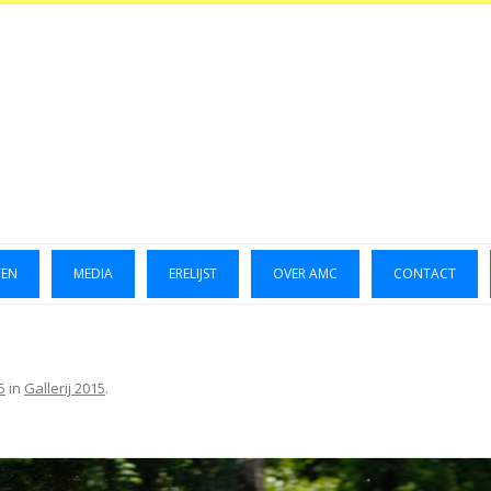
TEN
MEDIA
ERELIJST
OVER AMC
CONTACT
LUCHTFOTO’S 2014
GALLERIJ 2014
5
in
Gallerij 2015
.
GALLERIJ 2015
FOTO’S OKTOBER 2023