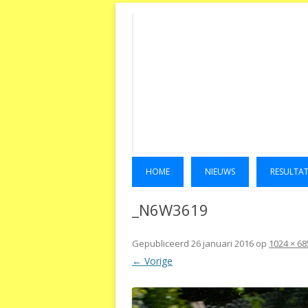
HOME
NIEUWS
RESULTA
_N6W3619
Gepubliceerd
26 januari 2016
op
1024 × 68
← Vorige