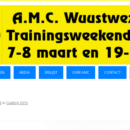
TEN
MEDIA
ERELIJST
OVER AMC
CONTACT
LUCHTFOTO’S 2014
GALLERIJ 2014
3
in
Gallerij 2015
.
GALLERIJ 2015
FOTO’S OKTOBER 2023