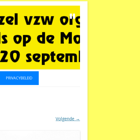
Spring
naar
de
inhoud
PRIVACYBELEID
Volgende →