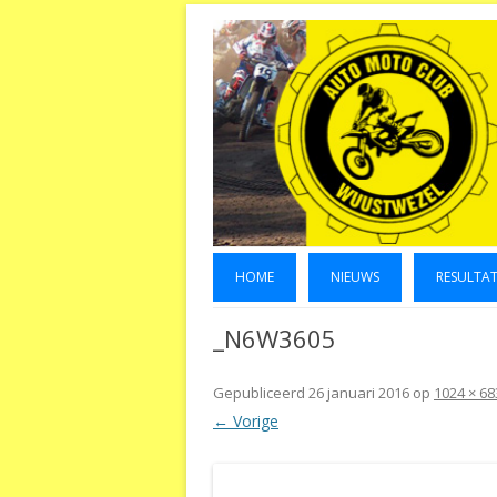
HOME
NIEUWS
RESULTA
_N6W3605
Gepubliceerd
26 januari 2016
op
1024 × 68
← Vorige