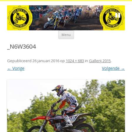
Spring
Menu
naar
de
inhoud
_N6W3604
Gepubliceerd
26 januari 2016
op
1024 × 683
in
Gallerij 2015
.
← Vorige
Volgende →