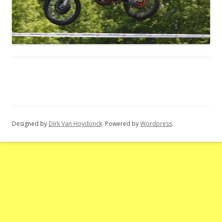
Designed by
Dirk Van Hoydonck
. Powered by
Wordpress
.