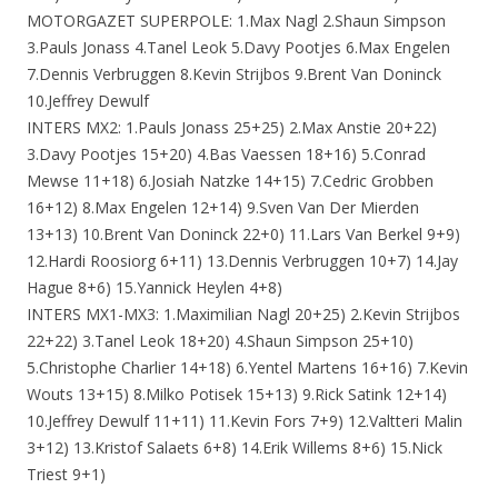
MOTORGAZET SUPERPOLE: 1.Max Nagl 2.Shaun Simpson
3.Pauls Jonass 4.Tanel Leok 5.Davy Pootjes 6.Max Engelen
7.Dennis Verbruggen 8.Kevin Strijbos 9.Brent Van Doninck
10.Jeffrey Dewulf
INTERS MX2: 1.Pauls Jonass 25+25) 2.Max Anstie 20+22)
3.Davy Pootjes 15+20) 4.Bas Vaessen 18+16) 5.Conrad
Mewse 11+18) 6.Josiah Natzke 14+15) 7.Cedric Grobben
16+12) 8.Max Engelen 12+14) 9.Sven Van Der Mierden
13+13) 10.Brent Van Doninck 22+0) 11.Lars Van Berkel 9+9)
12.Hardi Roosiorg 6+11) 13.Dennis Verbruggen 10+7) 14.Jay
Hague 8+6) 15.Yannick Heylen 4+8)
INTERS MX1-MX3: 1.Maximilian Nagl 20+25) 2.Kevin Strijbos
22+22) 3.Tanel Leok 18+20) 4.Shaun Simpson 25+10)
5.Christophe Charlier 14+18) 6.Yentel Martens 16+16) 7.Kevin
Wouts 13+15) 8.Milko Potisek 15+13) 9.Rick Satink 12+14)
10.Jeffrey Dewulf 11+11) 11.Kevin Fors 7+9) 12.Valtteri Malin
3+12) 13.Kristof Salaets 6+8) 14.Erik Willems 8+6) 15.Nick
Triest 9+1)