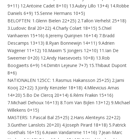
9+11) 12.Antoine Cadet 8+10) 13.Aubry Lillo 13+4) 14.Robbe
Daniels 6+9) 15.Senne Hermans 10+5)
BELOFTEN: 1.Glenn Bielen 22+25) 2.Tallon Verhelst 25+18)
3.Ludovic Bral 20+22) 4.Charly Colart 18+15) 5.Chiel
Vanhaeren 15+16) 6.Jeremy Quirijnen 16+14) 7.Bradd
Descamps 13+13) 8.Ryan Bonnewijn 14+11) 9.Adrien
Wagener 11+12) 10.Maxim ‘S Jongers 12+10) 11.Ian De
Sweemer 0+20) 12.Andy Haesevoets 10+8) 13.Rob
Boogaerts 6+9) 14.Dimitri Lejeune 7+7) 15.Thibaut Dupont
8+6)
NATIONALEN 125CC: 1.Rasmus Hakansson 25+25) 2.Jarni
Kooij 22+22) 3.Jordy Kenzeler 18+18) 4.Milevicius Arnas
14+20) 5.Bo De Clercq 20+14) 6.Rémi Fraikin 15+16)
7.Michaël Dehoux 16+13) 8.Tom Van Bijlen 13+12) 9.Michael
Willekens 0+15)
MASTERS: 1.Pascal Bal 25+25) 2.Hans Alenteyns 22+22)
3.Gunther Lanslots 20+20) 4.Joseph Pirard 18+18) 5.Patrick
Goethals 16+15) 6.Aswin Vandamme 11+16) 7.Jean-Marc