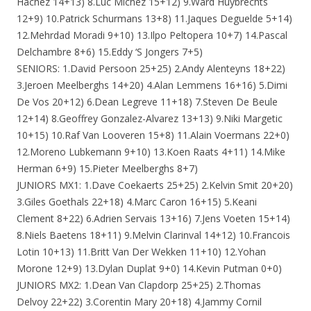
Hachez 14+13) 8.Luc Michez 15+12) 9.Ward Huybrechts
12+9) 10.Patrick Schurmans 13+8) 11.Jaques Deguelde 5+14)
12.Mehrdad Moradi 9+10) 13.Ilpo Peltopera 10+7) 14.Pascal
Delchambre 8+6) 15.Eddy ‘S Jongers 7+5)
SENIORS: 1.David Persoon 25+25) 2.Andy Alenteyns 18+22)
3.Jeroen Meelberghs 14+20) 4.Alan Lemmens 16+16) 5.Dimi
De Vos 20+12) 6.Dean Legreve 11+18) 7.Steven De Beule
12+14) 8.Geoffrey Gonzalez-Alvarez 13+13) 9.Niki Margetic
10+15) 10.Raf Van Looveren 15+8) 11.Alain Voermans 22+0)
12.Moreno Lubkemann 9+10) 13.Koen Raats 4+11) 14.Mike
Herman 6+9) 15.Pieter Meelberghs 8+7)
JUNIORS MX1: 1.Dave Coekaerts 25+25) 2.Kelvin Smit 20+20)
3.Giles Goethals 22+18) 4.Marc Caron 16+15) 5.Keani
Clement 8+22) 6.Adrien Servais 13+16) 7.Jens Voeten 15+14)
8.Niels Baetens 18+11) 9.Melvin Clarinval 14+12) 10.Francois
Lotin 10+13) 11.Britt Van Der Wekken 11+10) 12.Yohan
Morone 12+9) 13.Dylan Duplat 9+0) 14.Kevin Putman 0+0)
JUNIORS MX2: 1.Dean Van Clapdorp 25+25) 2.Thomas
Delvoy 22+22) 3.Corentin Mary 20+18) 4.Jammy Cornil