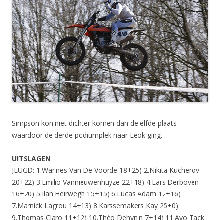
Simpson kon niet dichter komen dan de elfde plaats
waardoor de derde podiumplek naar Leok ging.
UITSLAGEN
JEUGD: 1.Wannes Van De Voorde 18+25) 2.Nikita Kucherov
20+22) 3.Emilio Vannieuwenhuyze 22+18) 4.Lars Derboven
16+20) 5.Ilan Heirwegh 15+15) 6.Lucas Adam 12+16)
7.Marnick Lagrou 14+13) 8.Karssemakers Kay 25+0)
9.Thomas Claro 11+12) 10.Théo Dehynin 7+14) 11.Avo Tack