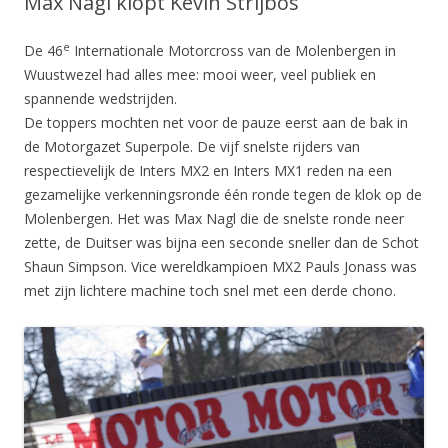
Max Nagl klopt Kevin Strijbos
e
De 46
Internationale Motorcross van de Molenbergen in
Wuustwezel had alles mee: mooi weer, veel publiek en
spannende wedstrijden.
De toppers mochten net voor de pauze eerst aan de bak in
de Motorgazet Superpole. De vijf snelste rijders van
respectievelijk de Inters MX2 en Inters MX1 reden na een
gezamelijke verkenningsronde één ronde tegen de klok op de
Molenbergen. Het was Max Nagl die de snelste ronde neer
zette, de Duitser was bijna een seconde sneller dan de Schot
Shaun Simpson. Vice wereldkampioen MX2 Pauls Jonass was
met zijn lichtere machine toch snel met een derde chono.