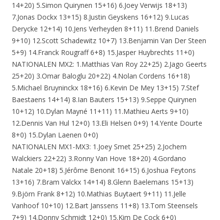
14+20) 5.Simon Quirynen 15+16) 6.Joey Verwijs 18+13)
7.Jonas Dockx 13+15) 8.Justin Geyskens 16+12) 9.Lucas
Derycke 12+14) 10.Jens Verheyden 8+11) 11.Brend Daniels
9+10) 12.Scott Schadewitz 10+7) 13.Benjamin Van Der Steen
5+9) 14.Franck Rougraff 6+8) 15.Jasper Huybrechts 11+0)
NATIONALEN MX2: 1.Matthias Van Roy 22+25) 2.Jago Geerts
25+20) 3.Omar Baloglu 20+22) 4.Nolan Cordens 16+18)
5.Michael Bruyninckx 18+16) 6.Kevin De Mey 13+15) 7.Stef
Baestaens 14+14) 8.Ian Bauters 15+13) 9.Seppe Quirynen
10+12) 10.Dylan Mayné 11+11) 11.Mathieu Aerts 9+10)
12.Dennis Van Hul 12+0) 13.Eli Helsen 0+9) 14.Yente Dourte
8+0) 15.Dylan Laenen 0+0)
NATIONALEN MX1-MX3: 1.Joey Smet 25+25) 2.Jochem
Walckiers 22+22) 3.Ronny Van Hove 18+20) 4.Gordano
Natale 20+18) 5.Jérôme Benonit 16+15) 6.Joshua Feytons
13+16) 7.Bram Valckx 14+14) 8.Glenn Baelemans 15+13)
9.Björn Frank 8+12) 10.Mathias Buytaert 9+11) 11.Jelle
Vanhoof 10+10) 12.Bart Janssens 11+8) 13.Tom Steensels
7+9) 14.Donny Schmidt 12+0) 15.Kim De Cock 6+0)