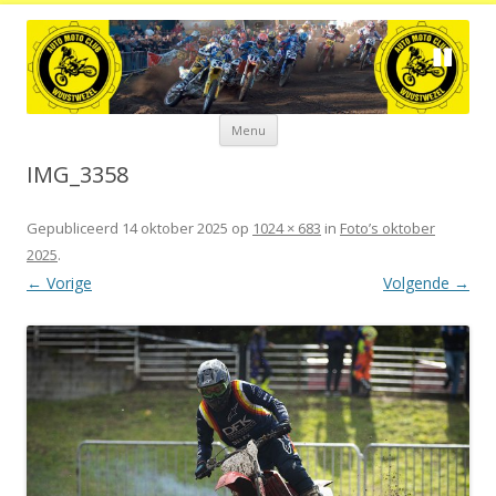
Spring
Menu
naar
de
inhoud
IMG_3358
Gepubliceerd
14 oktober 2025
op
1024 × 683
in
Foto’s oktober
2025
.
← Vorige
Volgende →