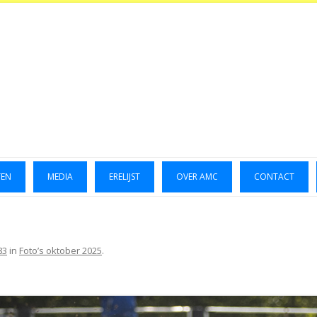
TEN
MEDIA
ERELIJST
OVER AMC
CONTACT
LUCHTFOTO’S 2014
GALLERIJ 2014
83
in
Foto’s oktober 2025
.
GALLERIJ 2015
FOTO’S OKTOBER 2023