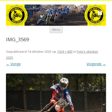
Spring
Menu
naar
de
inhoud
IMG_3569
Gepubliceerd
14 oktober 2025
op
1024 × 683
in
Foto’s oktober
2025
.
← Vorige
Volgende →