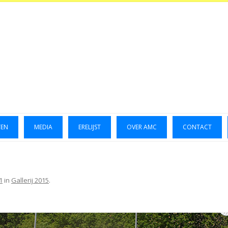
TEN
MEDIA
ERELIJST
OVER AMC
CONTACT
LUCHTFOTO’S 2014
GALLERIJ 2014
1
in
Gallerij 2015
.
GALLERIJ 2015
FOTO’S OKTOBER 2023