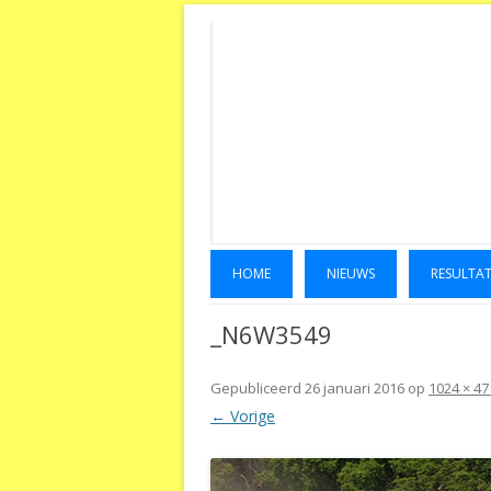
HOME
NIEUWS
RESULTA
_N6W3549
Gepubliceerd
26 januari 2016
op
1024 × 47
← Vorige