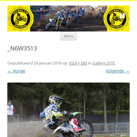
Spring
Menu
naar
de
inhoud
_N6W3513
Gepubliceerd
26 januari 2016
op
1024 × 683
in
Gallerij 2015
.
← Vorige
Volgende →