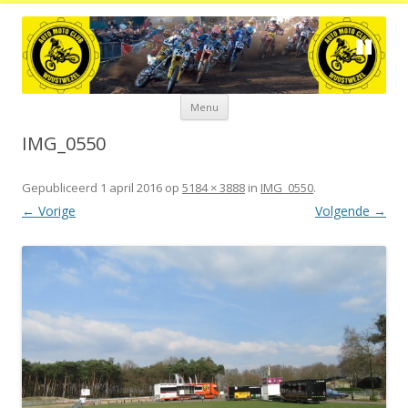
Spring
Menu
naar
de
inhoud
IMG_0550
Gepubliceerd
1 april 2016
op
5184 × 3888
in
IMG_0550
.
← Vorige
Volgende →