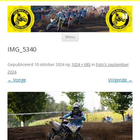
Spring
Menu
naar
de
inhoud
IMG_5340
Gepubliceerd
10 oktober 2024
op
1024 × 683
in
Foto’s september
2024
.
← Vorige
Volgende →