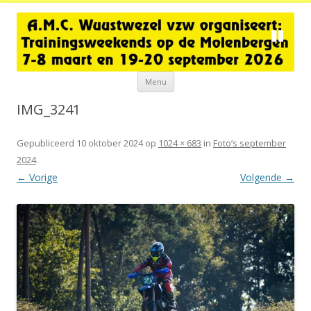
Spring
Menu
naar
de
inhoud
IMG_3241
Gepubliceerd
10 oktober 2024
op
1024 × 683
in
Foto’s september
2024
.
← Vorige
Volgende →