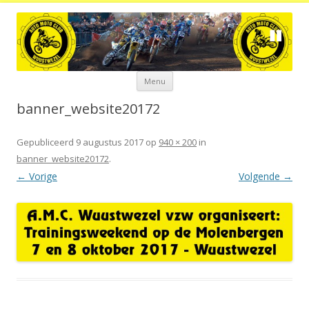
Spring
Menu
naar
de
inhoud
banner_website20172
Gepubliceerd
9 augustus 2017
op
940 × 200
in
banner_website20172
.
← Vorige
Volgende →