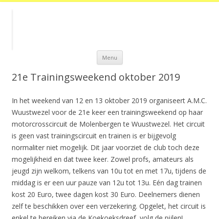
Spring
Menu
naar
de
inhoud
21e Trainingsweekend oktober 2019
In het weekend van 12 en 13 oktober 2019 organiseert A.M.C.
Wuustwezel voor de 21e keer een trainingsweekend op haar
motorcrosscircuit de Molenbergen te Wuustwezel. Het circuit
is geen vast trainingscircuit en trainen is er bijgevolg
normaliter niet mogelijk. Dit jaar voorziet de club toch deze
mogelijkheid en dat twee keer. Zowel profs, amateurs als
jeugd zijn welkom, telkens van 10u tot en met 17u, tijdens de
middag is er een uur pauze van 12u tot 13u. Eén dag trainen
kost 20 Euro, twee dagen kost 30 Euro. Deelnemers dienen
zelf te beschikken over een verzekering. Opgelet, het circuit is
enkel te bereiken via de Koekoeksdreef, volg de pijlen!