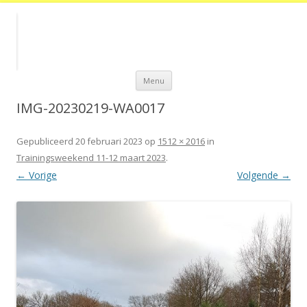
Spring
Menu
naar
de
inhoud
IMG-20230219-WA0017
Gepubliceerd
20 februari 2023
op
1512 × 2016
in
Trainingsweekend 11-12 maart 2023
.
← Vorige
Volgende →