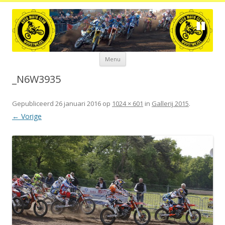
Spring
Menu
naar
de
inhoud
_N6W3935
Gepubliceerd
26 januari 2016
op
1024 × 601
in
Gallerij 2015
.
← Vorige