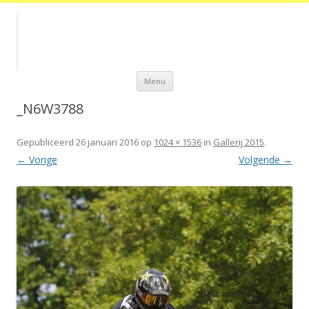
Spring
Menu
naar
de
inhoud
_N6W3788
Gepubliceerd
26 januari 2016
op
1024 × 1536
in
Gallerij 2015
.
← Vorige
Volgende →