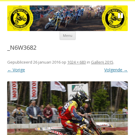
Spring
Menu
naar
de
inhoud
_N6W3682
Gepubliceerd
26 januari 2016
op
1024 × 683
in
Gallerij 2015
.
← Vorige
Volgende →