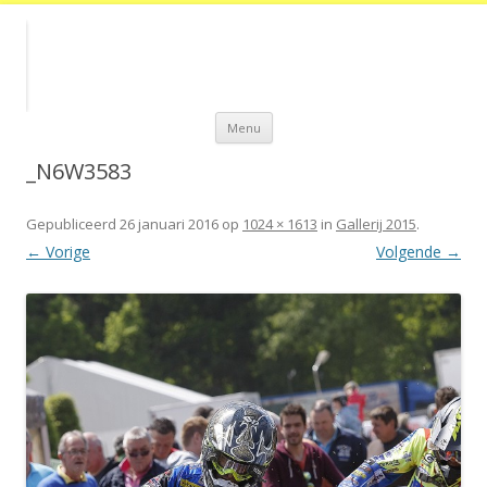
Spring
Menu
naar
de
inhoud
_N6W3583
Gepubliceerd
26 januari 2016
op
1024 × 1613
in
Gallerij 2015
.
← Vorige
Volgende →