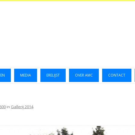
TEN
MEDIA
ERELIJST
OVER AMC
CONTACT
LUCHTFOTO’S 2014
GALLERIJ 2014
1600
in
Gallerij 2014
.
GALLERIJ 2015
FOTO’S OKTOBER 2023