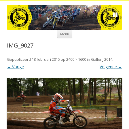
Spring
Menu
naar
de
inhoud
IMG_9027
Gepubliceerd
18 februari 2015
op
2400 × 1600
in
Gallerij 2014
.
← Vorige
Volgende →