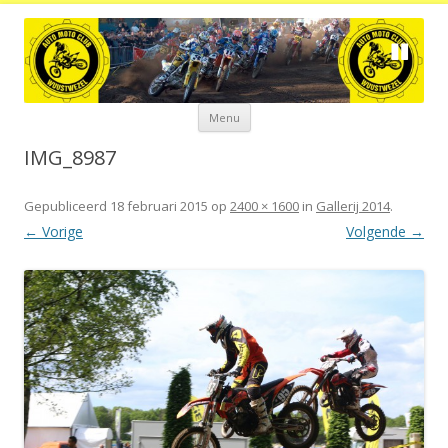
Spring
Menu
naar
de
inhoud
IMG_8987
Gepubliceerd
18 februari 2015
op
2400 × 1600
in
Gallerij 2014
.
← Vorige
Volgende →