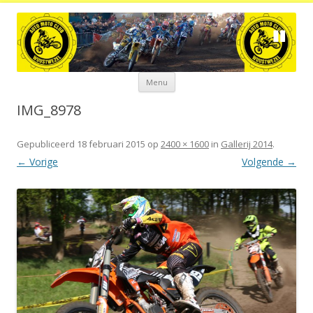
Spring
Menu
naar
de
inhoud
IMG_8978
Gepubliceerd
18 februari 2015
op
2400 × 1600
in
Gallerij 2014
.
← Vorige
Volgende →