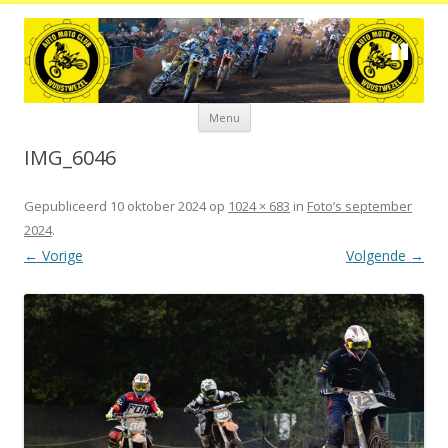
Spring
Menu
naar
de
inhoud
IMG_6046
Gepubliceerd
10 oktober 2024
op
1024 × 683
in
Foto’s september
2024
.
← Vorige
Volgende →