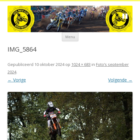
Spring
Menu
naar
de
inhoud
IMG_5864
Gepubliceerd
10 oktober 2024
op
1024 × 683
in
Foto’s september
2024
.
← Vorige
Volgende →