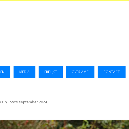
TEN
MEDIA
ERELIJST
OVER AMC
CONTACT
LUCHTFOTO’S 2014
GALLERIJ 2014
83
in
Foto’s september 2024
.
GALLERIJ 2015
FOTO’S OKTOBER 2023