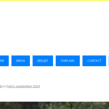
TEN
MEDIA
ERELIJST
OVER AMC
CONTACT
LUCHTFOTO’S 2014
GALLERIJ 2014
83
in
Foto’s september 2024
.
GALLERIJ 2015
FOTO’S OKTOBER 2023