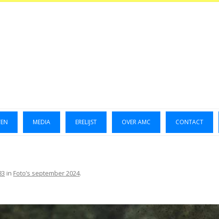
TEN
MEDIA
ERELIJST
OVER AMC
CONTACT
LUCHTFOTO’S 2014
GALLERIJ 2014
83
in
Foto’s september 2024
.
GALLERIJ 2015
FOTO’S OKTOBER 2023