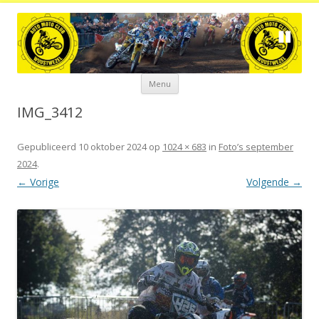
Spring
Menu
naar
de
inhoud
IMG_3412
Gepubliceerd
10 oktober 2024
op
1024 × 683
in
Foto’s september
2024
.
← Vorige
Volgende →