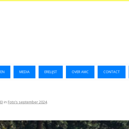
TEN
MEDIA
ERELIJST
OVER AMC
CONTACT
LUCHTFOTO’S 2014
GALLERIJ 2014
83
in
Foto’s september 2024
.
GALLERIJ 2015
FOTO’S OKTOBER 2023