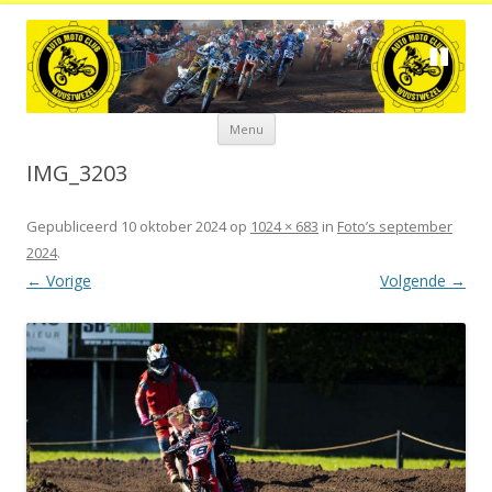
Spring
Menu
naar
de
inhoud
IMG_3203
Gepubliceerd
10 oktober 2024
op
1024 × 683
in
Foto’s september
2024
.
← Vorige
Volgende →