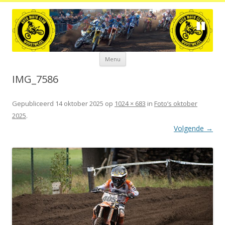
Spring
Menu
naar
de
inhoud
IMG_7586
Gepubliceerd
14 oktober 2025
op
1024 × 683
in
Foto’s oktober
2025
.
Volgende →