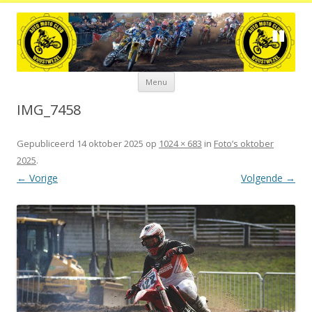
Spring
Menu
naar
de
inhoud
IMG_7458
Gepubliceerd
14 oktober 2025
op
1024 × 683
in
Foto’s oktober
2025
.
← Vorige
Volgende →