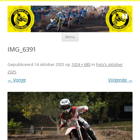
Spring
Menu
naar
de
inhoud
IMG_6391
Gepubliceerd
14 oktober 2025
op
1024 × 683
in
Foto’s oktober
2025
.
← Vorige
Volgende →