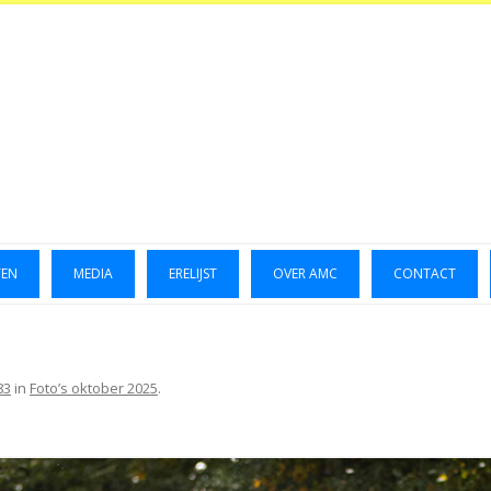
TEN
MEDIA
ERELIJST
OVER AMC
CONTACT
LUCHTFOTO’S 2014
GALLERIJ 2014
83
in
Foto’s oktober 2025
.
GALLERIJ 2015
FOTO’S OKTOBER 2023