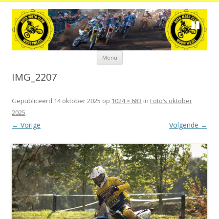
Spring
Menu
naar
de
inhoud
IMG_2207
Gepubliceerd
14 oktober 2025
op
1024 × 683
in
Foto’s oktober
2025
.
← Vorige
Volgende →