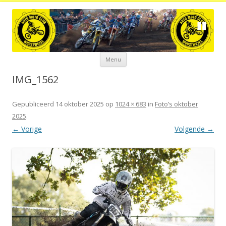
Spring
Menu
naar
de
inhoud
IMG_1562
Gepubliceerd
14 oktober 2025
op
1024 × 683
in
Foto’s oktober
2025
.
← Vorige
Volgende →