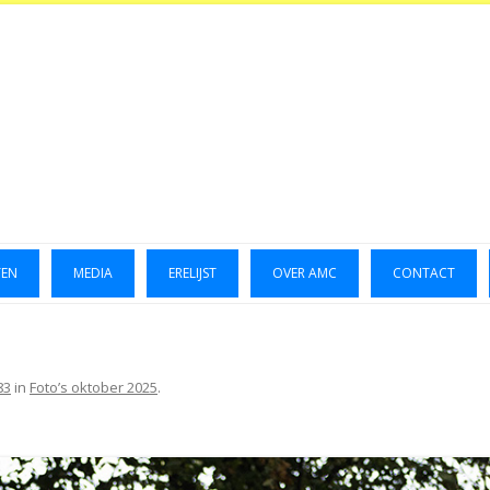
TEN
MEDIA
ERELIJST
OVER AMC
CONTACT
LUCHTFOTO’S 2014
GALLERIJ 2014
83
in
Foto’s oktober 2025
.
GALLERIJ 2015
FOTO’S OKTOBER 2023