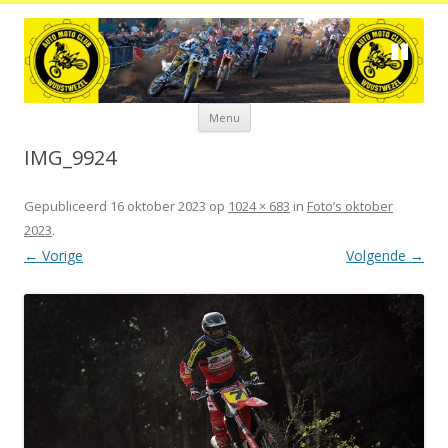
Spring
Menu
naar
de
inhoud
IMG_9924
Gepubliceerd
16 oktober 2023
op
1024 × 683
in
Foto’s oktober
2023
.
← Vorige
Volgende →